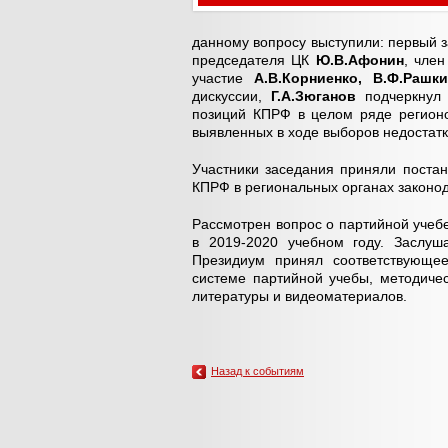
данному вопросу выступили: первый
председателя ЦК
Ю.В.Афонин
, чле
участие
А.В.Корниенко, В.Ф.Рашки
дискуссии,
Г.А.Зюганов
подчеркнул 
позиций КПРФ в целом ряде регионо
выявленных в ходе выборов недостатк
Участники заседания приняли поста
КПРФ в региональных органах законо
Рассмотрен вопрос о партийной учеб
в 2019-2020 учебном году. Заслу
Президиум принял соответствующее
системе партийной учебы, методиче
литературы и видеоматериалов.
Назад к событиям