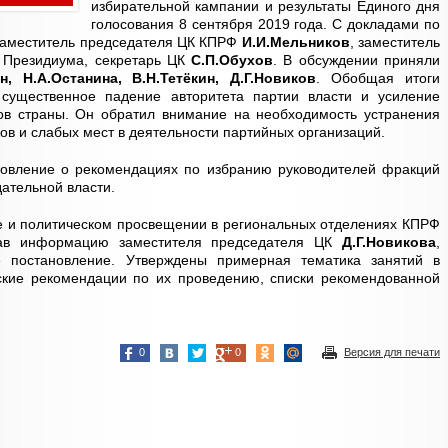
избирательной кампании и результаты Единого дня
голосования 8 сентября 2019 года. С докладами по
 заместитель председателя ЦК КПРФ
И.И.Мельников
, заместитель
н Президиума, секретарь ЦК
С.П.Обухов
. В обсуждении приняли
н, Н.А.Останина, В.Н.Тетёкин, Д.Г.Новиков
. Обобщая итоги
существенное падение авторитета партии власти и усиление
в страны. Он обратил внимание на необходимость устранения
ов и слабых мест в деятельности партийных организаций.
новление о рекомендациях по избранию руководителей фракций
дательной власти.
е и политическом просвещении в региональных отделениях КПРФ
шав информацию заместителя председателя ЦК
Д.Г.Новикова
,
 постановление. Утверждены примерная тематика занятий в
ские рекомендации по их проведению, списки рекомендованной
0
0
Версия для печати