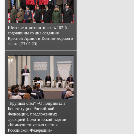
Шествие и митинг в честь 102-й
годовщины со дня создания
Красной Армии и Военно-морского
флота (23.02.20)
"Круглый стол" «О поправках в
Конституцию Российской
Федерации, предложенных
фракцией Политической партии
«Коммунистическая партия
Российской Федерации»