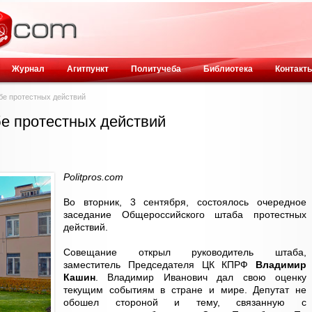
Журнал
Агитпункт
Политучеба
Библиотека
Контакт
е протестных действий
е протестных действий
Politpros.com
Во вторник, 3 сентября, состоялось очередное
заседание Общероссийского штаба протестных
действий.
Совещание открыл руководитель штаба,
заместитель Председателя ЦК КПРФ
Владимир
Кашин
. Владимир Иванович дал свою оценку
текущим событиям в стране и мире. Депутат не
обошел стороной и тему, связанную с