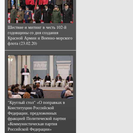
Шествие и митинг в честь 102-й
годовщины со дня создания
Красной Армии и Военно-морского
флота (23.02.20)
"Круглый стол" «О поправках в
Конституцию Российской
Федерации, предложенных
фракцией Политической партии
«Коммунистическая партия
Российской Федерации»