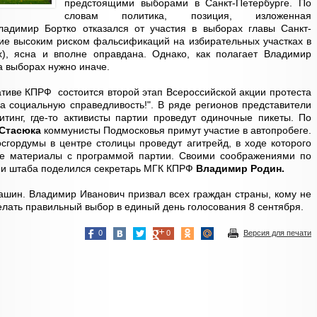
предстоящими выборами в Санкт-Петербурге. По
словам политика, позиция, изложенная
адимир Бортко отказался от участия в выборах главы Санкт-
ие высоким риском фальсификаций на избирательных участках в
х), ясна и вполне оправдана. Однако, как полагает Владимир
а выборах нужно иначе.
ативе КПРФ состоится второй этап Всероссийской акции протеста
За социальную справедливость!". В ряде регионов представители
тинг, где-то активисты партии проведут одиночные пикеты. По
 Стасюка
коммунисты Подмосковья примут участие в автопробеге.
сгордумы в центре столицы проведут агитрейд, в ходе которого
ые материалы с программой партии. Своими соображениями по
ами штаба поделился секретарь МГК КПРФ
Владимир Родин.
шин. Владимир Иванович призвал всех граждан страны, кому не
елать правильный выбор в единый день голосования 8 сентября.
0
0
Версия для печати