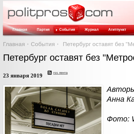
Главная
Партия
События
Журнал
Агитпункт
Главная
События
Петербург оставят без "М
Петербург оставят без "Метро
rss лента
23 января 2019
Автор
Анна К
Фото: W