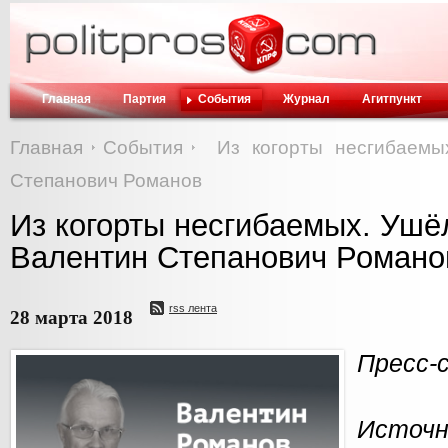
Главная
Партия
События
Журнал
Агитпункт
Главная
События
Из когорты несгибаемы
Степанович Романов
Из когорты несгибаемых. Ушё
Валентин Степанович Романо
rss лента
28 марта 2018
Пресс-
Источн