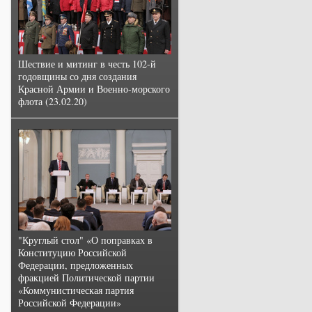
Шествие и митинг в честь 102-й
годовщины со дня создания
Красной Армии и Военно-морского
флота (23.02.20)
"Круглый стол" «О поправках в
Конституцию Российской
Федерации, предложенных
фракцией Политической партии
«Коммунистическая партия
Российской Федерации»