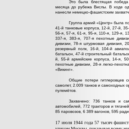
Это была блестящая победа
месяца до рубежа Вислы. В ходе од
нанесли немецко-фашистским захватч
Группа армий «Центр» была по
41-й танковые корпуса, 12-й, 27-й, 35-
56-я, 57-я, 61-я, 95-я, 110-я, 129-я, 1
337-я, 383-я, 707-я пехотные дивиз
дивизии, 78-я штурмовая дивизия, 20
резервный полк, 16-й, 104-й авиап
батальон, 47-й строительный батальон
й, 55-й армейские корпуса, 14-я, 50-
пехотные дивизии, 28-я легко-пехотна
«Викинг».
Общие потери гитлеровцев со
самолет, 2.009 танков и самоходных о
пулемётов.
Захвачено: 736 танков и с
автомобилей, 772 тракторов и тягачей
85 паровозов, 6 389 вагонов, 595 ради
17 июля 1944 года 57 тысяч фашист
улицам Москвы, показывая всему м