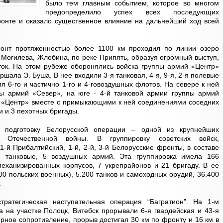
было тем главным событием, которое во многом
предопределило успех всех последующих
ронте и оказало существенное влияние на дальнейший ход всей
ронт протяженностью более 1100 км проходил по линии озеро
 Могилева, Жлобина, по реке Припять, образуя огромный выступ,
ок. На этом рубеже оборонялись войска группы армий «Центр»
ала Э. Буша. В нее входили 3-я танковая, 4-я, 9-я, 2-я полевые
 6-го и частично 1-го и 4-говоздушных флотов. На севере к ней
ы армий «Север», на юге - 4-й танковой армии группы армий
й «Центр» вместе с примыкающими к ней соединениями соседних
и и 3 пехотных бригады.
и подготовку Белорусской операции – одной из крупнейших
й Отечественной войны. В группировку советских войск,
-й Прибалтийский, 1-й, 2-й, 3-й Белорусские фронты, в составе
 танковые, 5 воздушных армий. Эта группировка имела 166
механизированных корпусов, 7 укрепрайонов и 21 бригаду. В ее
00 польских военных), 5.200 танков и самоходных орудий, 36.400
.
тратегическая наступательная операция “Багратион”. На 1-м
 на участке Полоцк, Витебск прорывали 6-я гвардейская и 43-я
орное сопротивление, прорыв достигал 30 км по фронту и 16 км в