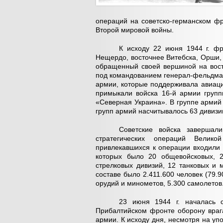
операций на советско-германском ф
Второй мировой войны.
К исходу 22 июня 1944 г. ф
Нещердо, восточнее Витебска, Орши,
обращенный своей вершиной на вост
под командованием генерал-фельдмарш
армии, которые поддерживала авиация
примыкали войска 16-й армии групп
«Северная Украина». В группе арми
групп армий насчитывалось 63 дивизи
Советские войска завершал
стратегических операций Велико
привлекавшихся к операции входили 1
которых было 20 общевойсковых, 2
стрелковых дивизий, 12 танковых и 
составе было 2.411.600 человек (79.9
орудий и минометов, 5.300 самолетов
23 июня 1944 г. началась с
Прибалтийском фронте оборону врага
армии. К исходу дня, несмотря на уп