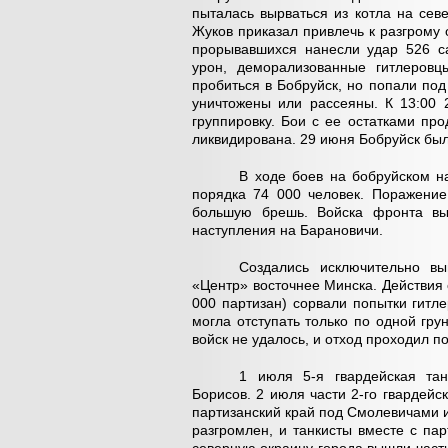
пыталась вырваться из котла на сев
Жуков приказал привлечь к разгрому
прорывавшихся нанесли удар 526 с
урон, деморализованные гитлеровц
пробиться в Бобруйск, но попали под
уничтожены или рассеяны. К 13:00 
группировку. Бои с ее остатками пр
ликвидирована. 29 июня Бобруйск был
В ходе боев на бобруйском н
порядка 74 000 человек. Поражение
большую брешь. Войска фронта вы
наступления на Барановичи.
Создались исключительно в
«Центр» восточнее Минска. Действия с
000 партизан) сорвали попытки гитле
могла отступать только по одной гру
войск не удалось, и отход проходил п
1 июля 5-я гвардейская тан
Борисов. 2 июля части 2-го гвардейс
партизанский край под Смолевичами 
разгромлен, и танкисты вместе с па