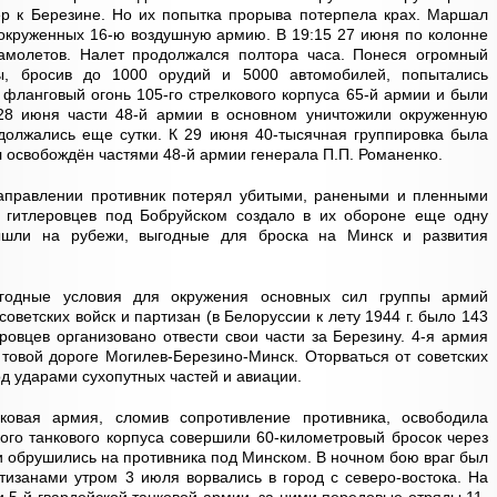
ер к Березине. Но их попытка прорыва потерпела крах. Маршал
 окруженных 16-ю воздушную армию. В 19:15 27 июня по колонне
амолетов. Налет продолжался полтора часа. Понеся огромный
ы, бросив до 1000 орудий и 5000 автомобилей, попытались
 фланговый огонь 105-го стрелкового корпуса 65-й армии и были
28 июня части 48-й армии в основном уничтожили окруженную
одолжались еще сутки. К 29 июня 40-тысячная группировка была
 освобождён частями 48-й армии генерала П.П. Романенко.
аправлении противник потерял убитыми, ранеными и пленными
 гитлеровцев под Бобруйском создало в их обороне еще одну
шли на рубежи, выгодные для броска на Минск и развития
ыгодные условия для окружения основных сил группы армий
оветских войск и партизан (в Белоруссии к лету 1944 г. было 143
ровцев организовано отвести свои части за Березину. 4-я армия
нтовой дороге Могилев-Березино-Минск. Оторваться от советских
од ударами сухопутных частей и авиации.
ковая армия, сломив сопротивление противника, освободила
кого танкового корпуса совершили 60-километровый бросок через
и обрушились на противника под Минском. В ночном бою враг был
ртизанами утром 3 июля ворвались в город с северо-востока. На