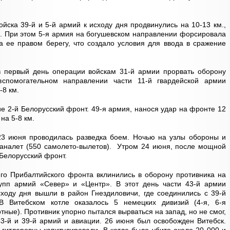
йска 39-й и 5-й армий к исходу дня продвинулись на 10-13 км.,
. При этом 5-я армия на богушевском направлении форсировала
а ее правом берегу, что создало условия для ввода в сражение
 первый день операции войскам 31-й армии прорвать оборону
спомогательном направлении части 11-й гвардейской армии
-8 км.
е 2-й Белорусский фронт. 49-я армия, нанося удар на фронте 12
на 5-8 км.
3 июня проводилась разведка боем. Ночью на узлы обороны и
аналет (550 самолето-вылетов). Утром 24 июня, после мощной
 Белорусский фронт.
-го Прибалтийского фронта вклинились в оборону противника на
упп армий «Север» и «Центр». В этот день части 43-й армии
ходу дня вышли в район Гнездиловичи, где соединились с 39-й
В Витебском котле оказалось 5 немецких дивизий (4-я, 6-я
отные). Противник упорно пытался вырваться на запад, но не смог,
3-й и 39-й армий и авиации. 26 июня был освобожден Витебск.