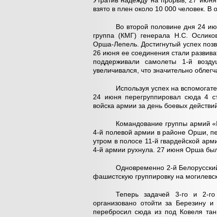
Утратив надежду на прорыв, 27 июня
взято в плен около 10 000 человек. В
Во второй половине дня 24 и
группа (КМГ) генерала Н.С. Ослико
Орша-Лепель. Достигнутый успех позв
26 июня ее соединения стали развива
поддерживали самолеты 1-й возд
увеличивался, что значительно облегч
Используя успех на вспомогат
24 июня перегруппировал сюда 4 ст
войска армии за день боевых действи
Командование группы армий «
4-й полевой армии в районе Орши, пе
утром в полосе 11-й гвардейской арм
4-й армии рухнула. 27 июня Орша был
Одновременно 2-й Белорусски
фашистскую группировку на могилевс
Теперь задачей 3-го и 2-г
организовано отойти за Березину и
перебросил сюда из под Ковеля тан