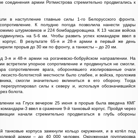
ые соединения армии Ротмистрова стремительно продвигались к
ли в наступление главные силы 1-го Белорусского фронта.
сопротивление. К полудню погода позволила нанести удары
помимо штурмовиков и 224 бомбардировщика. К 13 часам войска
родвинулись на 5-6 км. Чтобы развить успех командарм ввел в
й корпус. В результате 65-я и 28-я армии в первый же день
ирили прорыв до 30 км по фронту, а танкисты – до 20 км.
д 3-я и 48-я армии на рогачевско-бобруйском направлении. На
ии встретили упорное сопротивление и продвинуться не смогли.
ара сопротивление врага, оборонявшего изолированные очаги
лесисто-болотистой местности было слабее, и войска, проложив
ника, смогли значительно вклиниться в его оборону. Тогда
 перегруппировал силы к северу и, используя обозначившийся
рез болота.
влении на Глуск вечером 25 июня в прорыв была введена КМГ
 командарм-3 ввел в сражение 9-й танковый корпус. Пройдя через
виации начали стремительно продвигаться в глубь обороны
-й танковые корпуса замкнули кольцо окружения, и в котёл под
полевой армии – до 40 000 человек. Окруженная группировка