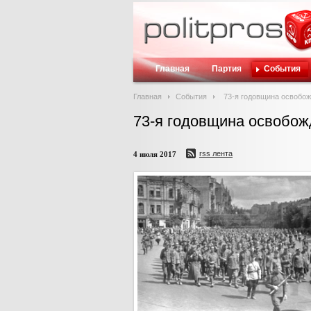
Главная
Партия
События
Главная
События
73-я годовщина освобо
73-я годовщина освобож
rss лента
4 июля 2017