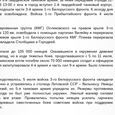
 5-й гвардейской танковой армии, за ними передовые отряды 11-
 13:00 с юга в город вступил 1-й гвардейский танковый корпус.
подошли части 3-й армии 1-го Белорусского фронта. К исходу дня
а освобождена. Войска 1-го Прибалтийского фронта 4 июля
ированная группа (КМГ) Осликовского на правом крыле 3-го
а 120 км, освободила с помощью партизан Вилейку и перерезала
левом крыле 1-го Белорусского фронта КМГ Плиева перерезала
овладела Столбцами и Городеей.
опали до 105 000 немцев. Оказавшиеся в окружении дивизии
запад, но в ходе тяжелых боев, продолжавшихся с 5 по 11 июля,
 минском котле погибли около 70 000 немецких солдат и офицеров
я капитулировали 4-я армия и часть сил 9-я армии. Было пленено
одолжалось. 5 июля войска 3-го Белорусского фронта овладели
но и устремились к столице Литовской ССР – Вильнюсу. Немцы
изий, но 5-я танковая армия упредила их. Резервы противника
 когда он был уже полностью окружен. Умелый маневр силами
ь все атаки. Провалилась попытка немцев усилить гарнизон
невных ожесточенных боев советские войска при поддержке
с.