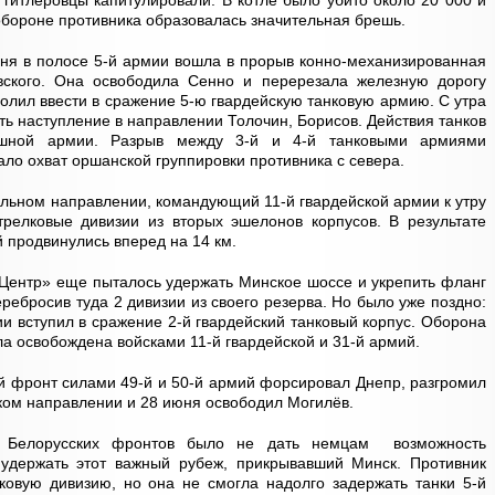
 гитлеровцы капитулировали. В котле было убито около 20 000 и
 обороне противника образовалась значительная брешь.
юня в полосе 5-й армии вошла в прорыв конно-механизированная
вского. Она освободила Сенно и перерезала железную дорогу
олил ввести в сражение 5-ю гвардейскую танковую армию. С утра
ть наступление в направлении Толочин, Борисов. Действия танков
ушной армии. Разрыв между 3-й и 4-й танковыми армиями
ало охват оршанской группировки противника с севера.
ельном направлении, командующий 11-й гвардейской армии к утру
релковые дивизии из вторых эшелонов корпусов. В результате
й продвинулись вперед на 14 км.
Центр» еще пыталось удержать Минское шоссе и укрепить фланг
ребросив туда 2 дивизии из своего резерва. Но было уже поздно:
ии вступил в сражение 2-й гвардейский танковый корпус. Оборона
а освобождена войсками 11-й гвардейской и 31-й армий.
й фронт силами 49-й и 50-й армий форсировал Днепр, разгромил
ком направлении и 28 июня освободил Могилёв.
о Белорусских фронтов было не дать немцам возможность
 удержать этот важный рубеж, прикрывавший Минск. Противник
ковую дивизию, но она не смогла надолго задержать танки 5-й