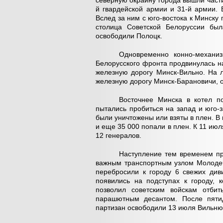
северную окраину города вышли части
й гвардейской армии и 31-й армии. В
Вслед за ним с юго-востока к Минску 
столица Советской Белоруссии был
освободили Полоцк.
Одновременно конно-механиз
Белорусского фронта продвинулась н
железную дорогу Минск-Вильно. На 
железную дорогу Минск-Барановичи, 
Восточнее Минска в котел п
пытались пробиться на запад и юго-
были уничтожены или взяты в плен. В
и еще 35 000 попали в плен. К 11 июл
12 генералов.
Наступление тем временем пр
важным транспортным узлом Молодеч
перебросили к городу 6 свежих див
появились на подступах к городу,
позволил советским войскам отбит
парашютным десантом. После пятид
партизан освободили 13 июля Вильню