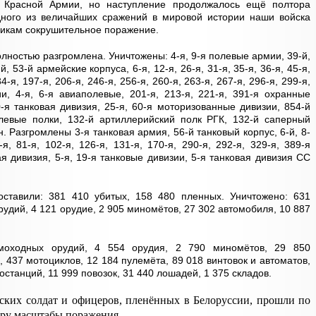
 Красной Армии, но наступление продолжалось ещё полтора
ного из величайших сражений в мировой истории наши войска
икам сокрушительное поражение.
лностью разгромлена. Уничтожены: 4-я, 9-я полевые армии, 39-й,
й, 53-й армейские корпуса, 6-я, 12-я, 26-я, 31-я, 35-я, 36-я, 45-я,
34-я, 197-я, 206-я, 246-я, 256-я, 260-я, 263-я, 267-я, 296-я, 299-я,
ии, 4-я, 6-я авиаполевые, 201-я, 213-я, 221-я, 391-я охранные
-я танковая дивизия, 25-я, 60-я моторизованные дивизии, 854-й
олевые полки, 132-й артиллерийский полк РГК, 132-й саперный
. Разгромлены 3-я танковая армия, 56-й танковый корпус, 6-й, 8-
я, 81-я, 102-я, 126-я, 131-я, 170-я, 290-я, 292-я, 329-я, 389-я
я дивизия, 5-я, 19-я танковые дивизии, 5-я танковая дивизия СС
ставили: 381 410 убитых, 158 480 пленных. Уничтожено: 631
рудий, 4 121 орудие, 2 905 миномётов, 27 302 автомобиля, 10 887
амоходных орудий, 4 554 орудия, 2 790 миномётов, 29 850
, 437 мотоциклов, 12 184 пулемёта, 89 018 винтовок и автоматов,
останций, 11 999 повозок, 31 440 лошадей, 1 375 складов.
ских солдат и офицеров, пленённых в Белоруссии, прошли по
иру масштабы поражения