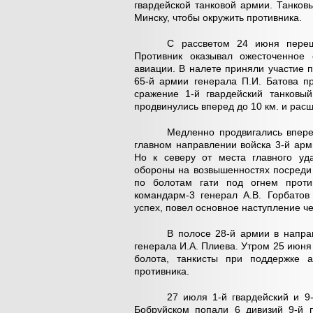
гвардейской танковой армии. Танков
Минску, чтобы окружить противника.
С рассветом 24 июня переш
Противник оказывал ожесточенное 
авиации. В налете приняли участие 
65-й армии генерала П.И. Батова п
сражение 1-й гвардейский танковы
продвинулись вперед до 10 км. и расш
Медленно продвигались впере
главном направлении войска 3-й арм
Но к северу от места главного уд
обороны на возвышенностях посреди 
по болотам гати под огнем против
командарм-3 генерал А.В. Горбатов
успех, повел основное наступление че
В полосе 28-й армии в напра
генерала И.А. Плиева. Утром 25 июня
болота, танкисты при поддержке а
противника.
27 июля 1-й гвардейский и 9
Бобруйском попали 6 дивизий 9-й 