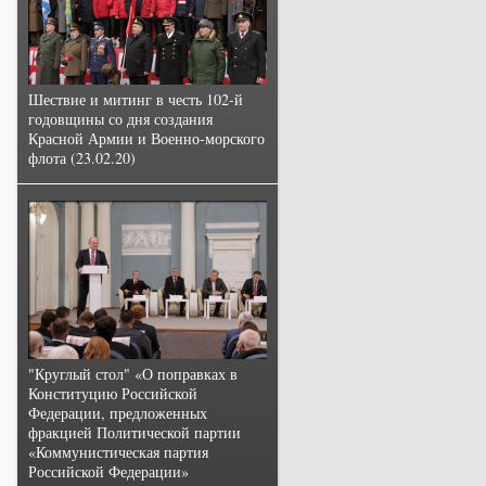
Шествие и митинг в честь 102-й
годовщины со дня создания
Красной Армии и Военно-морского
флота (23.02.20)
"Круглый стол" «О поправках в
Конституцию Российской
Федерации, предложенных
фракцией Политической партии
«Коммунистическая партия
Российской Федерации»