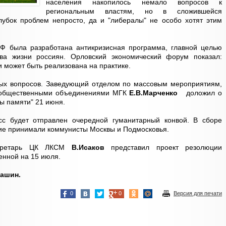
населения накопилось немало вопросов к
региональным властям, но в сложившейся
лубок проблем непросто, да и "либералы" не особо хотят этим
Ф была разработана антикризисная программа, главной целью
тва жизни россиян. Орловский экономический форум показал:
 может быть реализована на практике.
ых вопросов. Заведующий отделом по массовым мероприятиям,
и общественными объединениями МГК
Е.В.Марченко
доложил о
ты памяти" 21 июня.
с будет отправлен очередной гуманитарный конвой. В сборе
ие принимали коммунисты Москвы и Подмосковья.
екретарь ЦК ЛКСМ
В.Исаков
представил проект резолюции
енной на 15 июля.
Кашин.
0
0
Версия для печати