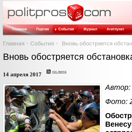
Главная
Партия
События
Журнал
Агитпункт
Главная
События
Вновь обостряется обста
Вновь обостряется обстановк
rss лента
14 апреля 2017
Автор:
Фото: 
Обостр
Вене