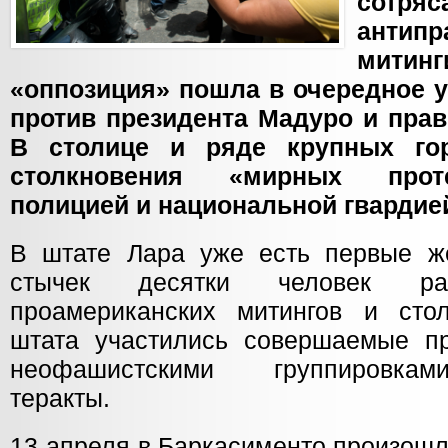
сотр
антипр
митинг
«оппозиция» пошла в очередное 
против президента Мадуро и прав
В столице и ряде крупных го
столкновения «мирных прот
полицией и национальной гвардие
В штате Лара уже есть первые же
стычек десятки человек 
проамериканских митингов и сто
штата участились совершаемые п
неофашистскими группировкам
теракты.
13 апреля в Баркасименто произошл