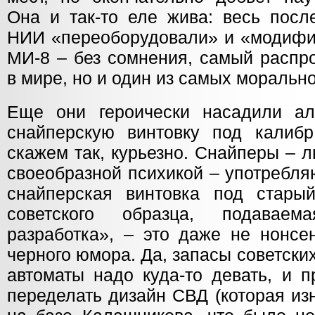
Она и так-то еле жива: весь посл
НИИ «переоборудовали» и «модифи
МИ-8 – без сомнения, самый распр
в мире, но и один из самых моральн
Еще они героически насадили а
снайперскую винтовку под калибр 
скажем так, курьезно. Снайперы – 
своеобразной психикой – употребля
снайперская винтовка под стары
советского образца, подавае
разработка», – это даже не нонсен
черного юмора. Да, запасы советски
автоматы надо куда-то девать, и 
переделать дизайн СВД (которая из