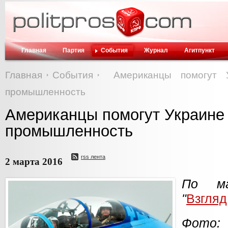
Главная
Партия
События
Журнал
Агитпункт
Главная
События
Американцы помогут 
промышленность
Американцы помогут Украине
промышленность
rss лента
2 марта 2016
По ма
"
Взгляд
Фото: 