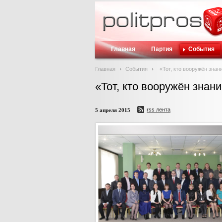
Главная
Партия
События
Главная
События
«Тот, кто вооружён знан
«Тот, кто вооружён знан
rss лента
5 апреля 2015