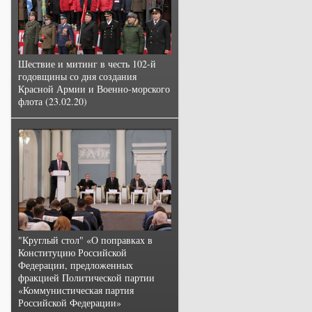
Шествие и митинг в честь 102-й
годовщины со дня создания
Красной Армии и Военно-морского
флота (23.02.20)
"Круглый стол" «О поправках в
Конституцию Российской
Федерации, предложенных
фракцией Политической партии
«Коммунистическая партия
Российской Федерации»