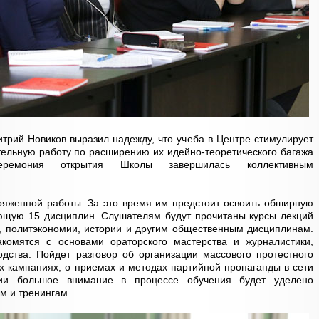
трий Новиков выразил надежду, что учеба в Центре стимулирует
ельную работу по расширению их идейно-теоретического багажа
Церемония открытия Школы завершилась коллективным
ряженной работы. За это время им предстоит освоить обширную
ющую 15 дисциплин. Слушателям будут прочитаны курсы лекций
, политэкономии, истории и другим общественным дисциплинам.
комятся с основами ораторского мастерства и журналистики,
дства. Пойдет разговор об организации массового протестного
ых кампаниях, о приемах и методах партийной пропаганды в сети
ции большое внимание в процессе обучения будет уделено
ам и тренингам.