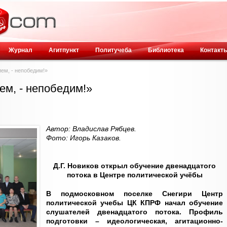
Журнал
Агитпункт
Политучеба
Библиотека
Контакт
ием, - непобедим!»
ием, - непобедим!»
Автор: Владислав Рябцев.
Фото: Игорь Казаков.
Д.Г. Новиков открыл обучение двенадцатого
потока в Центре политической учёбы
В подмосковном поселке Снегири Центр
политической учебы ЦК КПРФ начал обучение
слушателей двенадцатого потока. Профиль
подготовки – идеологическая, агитационно-