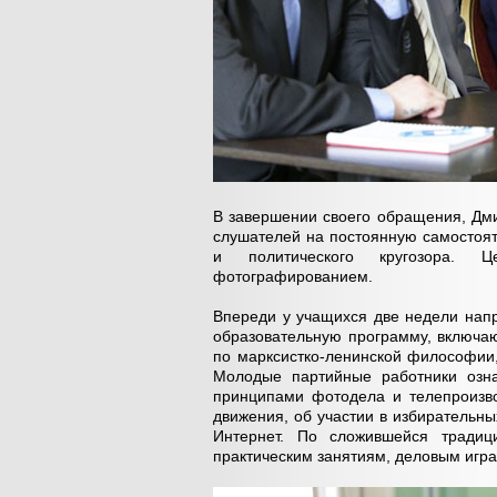
В завершении своего обращения, Дми
слушателей на постоянную самостоят
и политического кругозора. 
фотографированием.
Впереди у учащихся две недели нап
образовательную программу, включа
по марксистко-ленинской философии
Молодые партийные работники озна
принципами фотодела и телепроизво
движения, об участии в избирательн
Интернет. По сложившейся тради
практическим занятиям, деловым игр