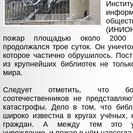
Инст
инф
обще
(ИНИО
пожар площадью около 2000 к
продолжался трое суток. Он уничто
которое частично обрушилось. Пос
из крупнейших библиотек не тольк
мира.
Следует отметить, что бо
соотечественников не представляю
катастрофы. Дело в том, что би
широко известна в кругах учёных,
граждан. А между тем это ун
учреждение, и пожар в нём навсегда