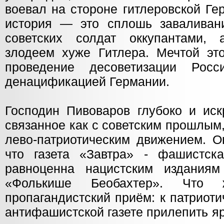
воевал на стороне гитлеровской Ге
история — это сплошь заваливан
советских солдат оккупантами,
злодеем хуже Гитлера. Мечтой это
проведение десоветизации Рос
денацификацией Германии.
Господин Пивоваров глубоко и иск
связанное как с советским прошлым
лево-патриотическим движением. Он
что газета «Завтра» - фашистска
равноценна нацистским издани
«Фолькише Беобахтер». Что 
пропагандистский приём: к патриоти
антифашистской газете прилепить я