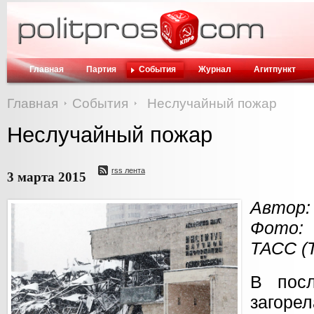
Главная
Партия
События
Журнал
Агитпункт
Главная
События
Неслучайный пожар
Неслучайный пожар
rss лента
3 марта 2015
Автор:
Фото:
ТАСС (
В пос
загор