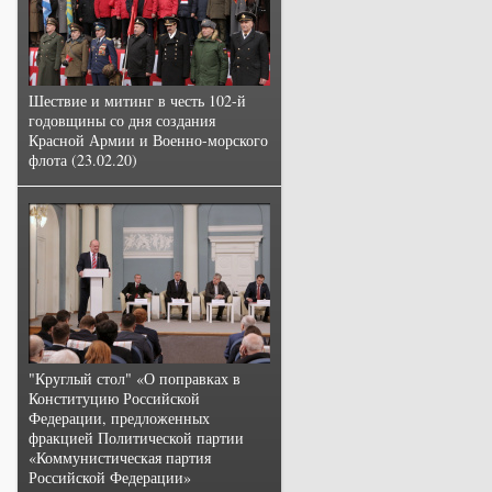
Шествие и митинг в честь 102-й
годовщины со дня создания
Красной Армии и Военно-морского
флота (23.02.20)
"Круглый стол" «О поправках в
Конституцию Российской
Федерации, предложенных
фракцией Политической партии
«Коммунистическая партия
Российской Федерации»