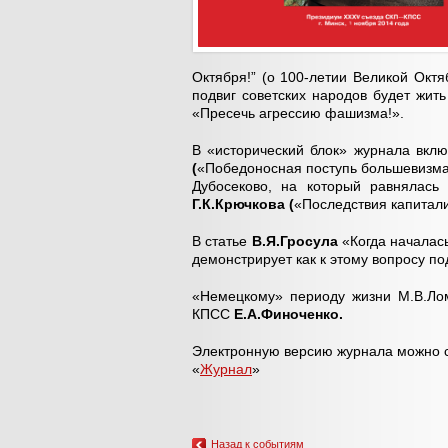
Октября!” (о 100-летии Великой Окт
подвиг советских народов будет жит
«Пресечь агрессию фашизма!».
В «исторический блок» журнала вкл
(
«Победоносная поступь большевизм
Дубосеково, на который равнялас
Г.К.Крючкова (
«Последствия капитали
В статье
В.Я.Гросула
«Когда началас
демонстрирует как к этому вопросу по
«Немецкому» периоду жизни М.В.Ло
КПСС
Е.А.Финоченко.
Электронную версию журнала можно ск
«
Журнал
»
Назад к событиям