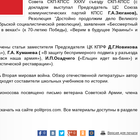
Совета СКП-КПСС XXXV съезду СКП-КПСС (с
докладом выступал Председатель ЦС Союза
коммунистических партий КПСС
Г.А.Зюганов),
Резолюция “Достойно продолжим дело Великого
ябрьской социалистической революции), заявления «Бессмертный
ь в веках!» (к 70-летию Победы), «Верим в будущее Украины!» и
ючены статьи заместителя Председателя ЦК КПРФ
Д.Г.Новикова
а»),
Г.А. Куманева (
«В защиту беспримерного подвига у разъезда
ь вся наша армия»),
И.П.Осадчего (
«Ельцин идет ва-банк») и
стической реставрации»).
ь Вторая мировая война. Обзор отечественной литературы» автор
дходят составители школьных учебников по истории.
моносова посвящено письмо ветерана Советской Армии, члена
ачать на сайте politpros.com. Все материалы доступны в разделе
0
0
Версия для печати