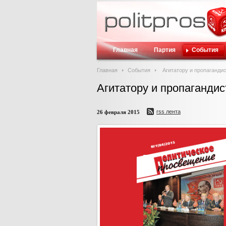
Главная
Партия
События
Главная
События
Агитатору и пропагандис
Агитатору и пропагандис
rss лента
26 февраля 2015