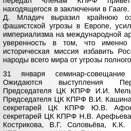
передал членам КПРФ привет
находящегося в заключении в Гааге
Д. Младич выразил крайнюю оз
фашистской угрозы в Европе, усил
империализма на международной ар
уверенность в том, что именн
историческая миссия избавить Ро
народы всего мира от угрозы полног
31 января семинар-совещание 
Ожидаются выступления Пер
Председателя ЦК КПРФ И.И. Мель
Председателя ЦК КПРФ В.И. Кашина
секретарей ЦК КПРФ Ю.В. Афон
секретарей ЦК КПРФ Н.В. Арефьева,
Кострикова, В.Г. Соловьёва, К.К.