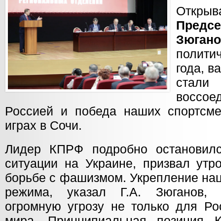
Откр
Предсе
Зюгано
полити
года, в
стал
воссо
Россией и победа наших спортсм
играх в Сочи.
Лидер КПРФ подробно остановилс
ситуации на Украине, призвал утр
борьбе с фашизмом. Укрепление нац
режима, указал Г.А. Зюганов, 
огромную угрозу не только для Ро
мира. Принципиальная позиция 