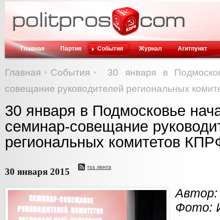
Главная
Партия
События
Журнал
Агитпункт
Главная
События
30 января в Подмоско
совещание руководителей региональных комит
30 января в Подмосковье нач
семинар-совещание руководи
региональных комитетов КПР
rss лента
30 января 2015
Автор:
Фото: 