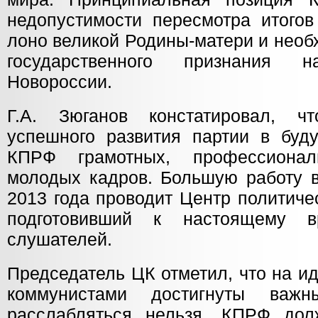
недопустимости пересмотра итого
лоно великой Родины-матери и необ
государственного признания н
Новороссии.
Г.А. Зюганов констатировал, ч
успешного развития партии в буд
КПРФ грамотных, профессионал
молодых кадров. Большую работу в
2013 года проводит Центр политич
подготовивший к настоящему 
слушателей.
Председатель ЦК отметил, что на и
коммунистами достигнуты важн
расслабляться нельзя. КПРФ дол