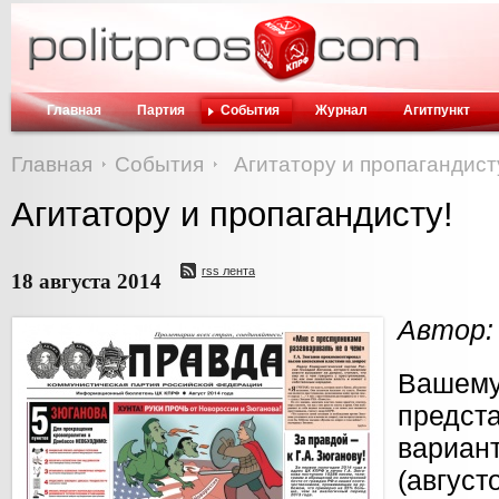
Главная
Партия
События
Журнал
Агитпункт
Главная
События
Агитатору и пропагандист
Агитатору и пропагандисту!
rss лента
18 августа 2014
Автор:
Ваш
предст
вар
(август