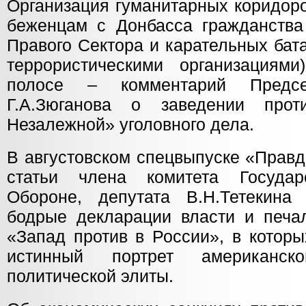
Организация гуманитарных коридоро
беженцам с Донбасса гражданства
Правого Сектора и карательных бат
террористическими организациям
полосе – комментарий Пред
Г.А.Зюганова о заведении про
Незалежной» уголовного дела.
В августовском спецвыпуске «Прав
статьи члена комитета Госуда
Обороне, депутата В.Н.Тетекина
бодрые декларации власти и печа
«Запад против в России», в которы
истинный портрет американск
политической элиты.