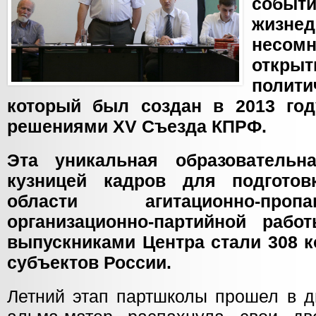
со
жизнед
несом
отк
поли
который был создан в 2013 год
решениями XV Съезда КПРФ.
Эта уникальная образовательн
кузницей кадров для подготов
области агитационно-про
организационно-партийной рабо
выпускниками Центра стали 308 к
субъектов России.
Летний этап партшколы прошел в д