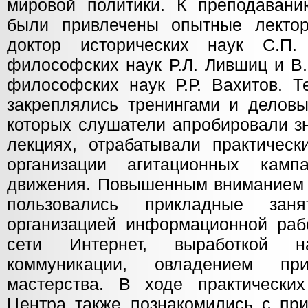
мировой политики. К преподаван
были привлечены опытные лектор
доктор исторических наук С.П. 
философских наук Р.Л. Лившиц и В.
философских наук Р.Р. Вахитов. Т
закреплялись тренингами и деловы
которых слушатели апробировали з
лекциях, отрабатывали практичес
организации агитационных камп
движения. Повышенным вниманием 
пользовались прикладные зан
организацией информационной раб
сети Интернет, выработкой н
коммуникации, овладением при
мастерства. В ходе практически
Центра также познакомились с пр