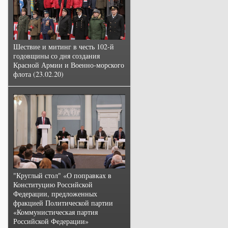
Шествие и митинг в честь 102-й
годовщины со дня создания
Красной Армии и Военно-морского
флота (23.02.20)
"Круглый стол" «О поправках в
Конституцию Российской
Федерации, предложенных
фракцией Политической партии
«Коммунистическая партия
Российской Федерации»