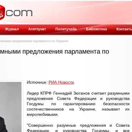
Журнал
Агитпункт
Политучеба
Библиотека
Контакт
зумными предложения парламента по Украине
зумными предложения парламента по
Источник:
РИА Новости
Лидер КПРФ Геннадий Зюганов считает разумными
предложения Совета Федерации и руководства
Госдумы по гарантированию безопасности
соотечественников на Украине, называет их
миролюбивыми.
"Совершенно разумные предложения и Совета
Федерации, и руководства Госдумы, и все