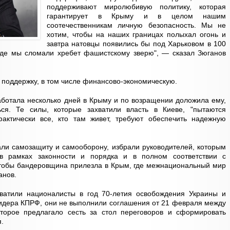
поддерживают миролюбивую политику, которая
гарантирует в Крыму и в целом нашим
соотечественникам личную безопасность. Мы не
хотим, чтобы на наших границах полыхал огонь и
завтра натовцы появились бы под Харьковом в 100
 где мы сломали хребет фашистскому зверю", — сказал Зюганов
ь поддержку, в том числе финансово-экономическую.
аботала несколько дней в Крыму и по возращении доложила ему,
ься. Те силы, которые захватили власть в Киеве, "пытаются
актически все, кто там живет, требуют обеспечить надежную
али самозащиту и самооборону, избрали руководителей, которым
в рамках законности и порядка и в полном соответствии с
 чтобы бандеровщина прилезла в Крым, где межнациональный мир
анов.
хватили националисты в год 70-летия освобождения Украины и
лидера КПРФ, они не выполнили соглашения от 21 февраля между
торое предлагало сесть за стол переговоров и сформировать
.