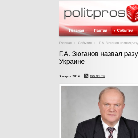
Главная
Партия
События
Главная
События
Г.А. Зюганов назвал ра
Г.А. Зюганов назвал ра
Украине
rss лента
3 марта 2014