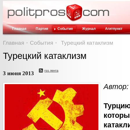
Главная
Партия
События
Журнал
Агитпункт
Главная
События
Турецкий катаклизм
Турецкий катаклизм
rss лента
3 июня 2013
Автор:
Турцию
кото
катакл