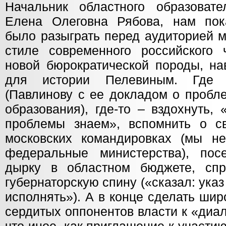
Начальник областного образовате
Елена Олеговна Рябова, нам пок
было разыграть перед аудиторией м
стиле современного российского ч
новой бюрократической породы, на
для истории Пелевиным. Где 
(Павлинову с ее докладом о пробл
образования), где-то – вздохнуть,
проблемы знаем», вспомнить о с
московских командировках (мы н
федеральные министерства), пос
дырку в областном бюджете, спр
губернаторскую спину («сказал: ука
исполнять»). А в конце сделать шир
сердитых оппонентов власти к «диал