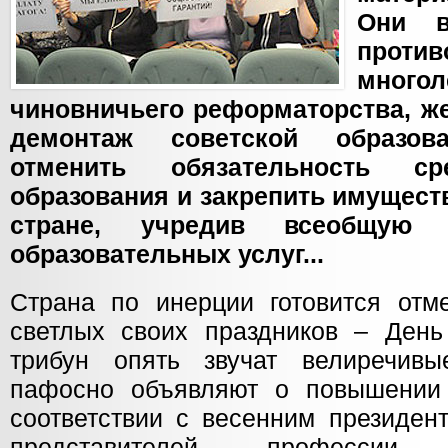
Они в
проти
многол
чиновничьего реформаторства, ж
демонтаж советской образова
отменить обязательность ср
образования и закрепить имущест
стране, учредив всеобщую 
образовательных услуг...
Страна по инерции готовится отм
светлых своих праздников – День
трибун опять звучат велиречивы
пафосно объявляют о повышении 
соответствии с весенним президен
представителей професси