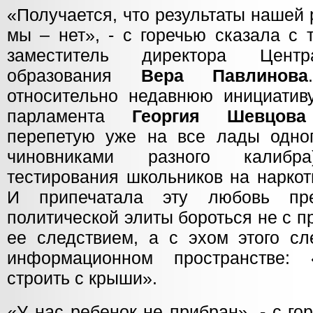
«Получается, что результаты нашей
мы – нет», - с горечью сказала с
заместитель директора Центр
образования
Вера Павлинова
относительно недавнюю инициативу
парламента
Георгия Шевцова
перепетую уже на все лады одно
чиновниками разного калибра
тестирования школьников на наркот
И припечатала эту любовь пре
политической элиты бороться не с п
ее следствием, а с эхом этого сл
информационном пространстве:
строить с крыши».
«У нас ребенок не прибран», - с г