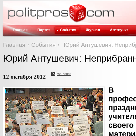
Главная
Партия
События
Журнал
Агитпункт
Главная
События
Юрий Антушевич: Непри
Юрий Антушевич: Неприбран
rss лента
12 октября 2012
В
профес
празд
учите
свое
матери