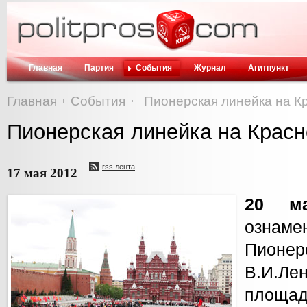
Главная
Партия
События
Журнал
Агитпункт
Главная
События
Пионерская линейка на К
Пионерская линейка на Крас
rss лента
17 мая 2012
20 м
ознам
Пионер
В.И.Л
площад