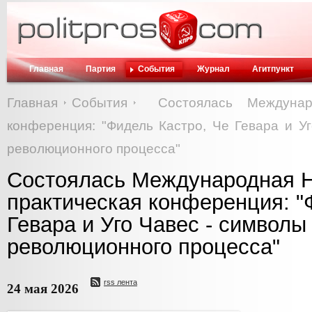
Главная
Партия
События
Журнал
Агитпункт
Главная
События
Состоялась Междунар
конференция: "Фидель Кастро, Че Гевара и У
революционного процесса"
Состоялась Международная Н
практическая конференция: "
Гевара и Уго Чавес - символы
революционного процесса"
rss лента
24 мая 2026