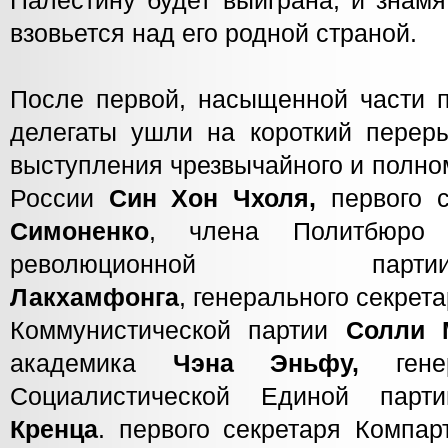
Палестину будет выиграна, и знам
взовьется над его родной страной.
После первой, насыщенной части п
делегаты ушли на короткий переры
выступления чрезвычайного и полно
России
Син Хон Чхоля,
первого 
Симоненко
, члена Политбюро 
революционной 
Лакхамфонга
, генерального секре
Коммунистической партии
Солли 
академика
Чэна
Эньфу,
ген
Социалистической Единой пар
Кренца
. первого секретаря Компа