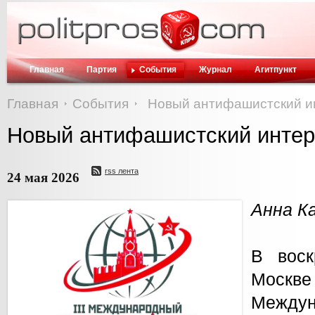
Главная
Партия
События
Журнал
Агитпункт
Главная
События
Новый антифашистский и
Новый антифашистский инте
rss лента
24 мая 2026
Анна К
В воск
Моск
Междун