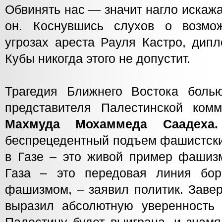
Обвинять нас — значит нагло искаж
он. Коснувшись слухов о возмо
угрозах ареста Рауля Кастро, дип
Кубы никогда этого не допустит.
Трагедия Ближнего Востока боль
представителя Палестинской комм
Махмуда
Мохаммеда Саадех
беспрецедентный подъем фашистски
в Газе – это живой пример фашизм
Газа – это передовая линия бо
фашизмом, – заявил политик. Заве
выразил абсолютную уверенность 