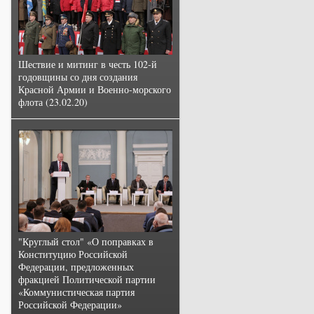
Шествие и митинг в честь 102-й
годовщины со дня создания
Красной Армии и Военно-морского
флота (23.02.20)
"Круглый стол" «О поправках в
Конституцию Российской
Федерации, предложенных
фракцией Политической партии
«Коммунистическая партия
Российской Федерации»