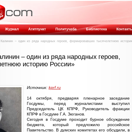
Журнал
Агитпункт
Политучеба
Библиотека
Контакт
л Калинин – один из ряда народных героев, формировавших тысячелетнюю истори
алинин – один из ряда народных героев,
етнюю историю России»
Источник:
kprf.ru
14 октября, предваряя пленарное заседание
Госдумы, перед журналистами выступил
Председатель ЦК КПРФ, Руководитель фракции
КПРФ в Госдуме Г.А. Зюганов.
Сегодня в Госдуме проходит бурное обсуждение
бюджета, который предложило российское
Павительство. В думских комитетах его обсудили, в