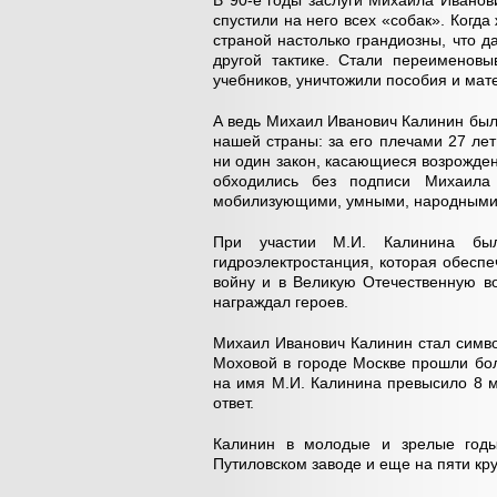
В 90-е годы заслуги Михаила Иванов
спустили на него всех «собак». Когд
страной настолько грандиозны, что д
другой тактике. Стали переименов
учебников, уничтожили пособия и мат
А ведь Михаил Иванович Калинин был
нашей страны: за его плечами 27 ле
ни один закон, касающиеся возрожде
обходились без подписи Михаила
мобилизующими, умными, народными
При участии М.И. Калинина бы
гидроэлектростанция, которая обесп
войну и в Великую Отечественную в
награждал героев.
Михаил Иванович Калинин стал симво
Моховой в городе Москве прошли бо
на имя М.И. Калинина превысило 8 
ответ.
Калинин в молодые и зрелые годы
Путиловском заводе и еще на пяти кр