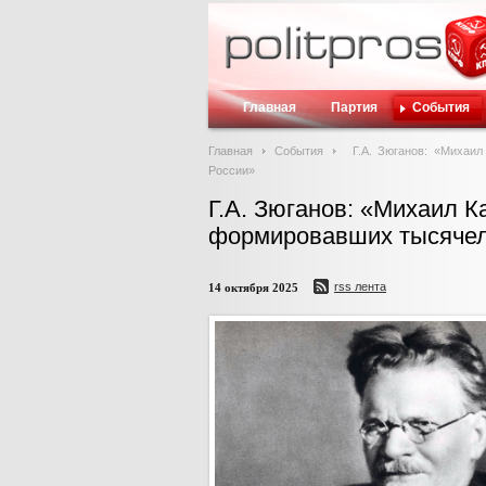
Главная
Партия
События
Главная
События
Г.А. Зюганов: «Михаи
России»
Г.А. Зюганов: «Михаил К
формировавших тысячел
rss лента
14 октября 2025