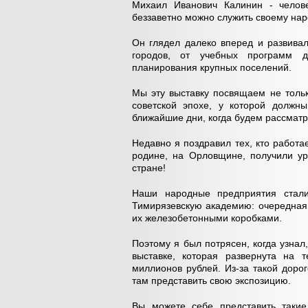
Михаил Иванович Калинин - челове
беззаветно можно служить своему нар
Он глядел далеко вперед и развива
городов, от учебных программ д
планирования крупных поселений.
Мы эту выставку посвящаем не толь
советской эпохе, у которой должн
ближайшие дни, когда будем рассматр
Недавно я поздравил тех, кто работа
родине, на Орловщине, получили ур
стране!
Наши народные предприятия стал
Тимирязевскую академию: очередная 
их железобетонными коробками.
Поэтому я был потрясен, когда узнал
выставке, которая развернута на 
миллионов рублей. Из-за такой доро
там представить свою экспозицию.
Вы можете себе представить такие