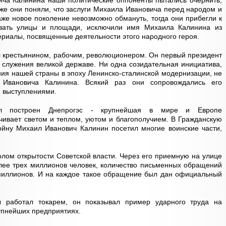
ича Калинина наши политические оппоненты пытались очернить,
а же они поняли, что заслуги Михаила Ивановича перед народом и
аже новое поколение невозможно обмануть, тогда они прибегли к
ывать улицы и площади, исключили имя Михаила Калинина из
ериалы, посвященные деятельности этого народного героя.
 крестьянином, рабочим, революционером. Он первый президент
т служения великой державе. Ни одна созидательная инициатива,
ния нашей страны в эпоху Ленинско-сталинской модернизации, не
 Ивановича Калинина. Всякий раз они сопровождались его
 выступлениями.
л построен Днепрогэс - крупнейшая в мире и Европе
ечивает светом и теплом, уютом и благополучием. В Гражданскую
ойну Михаил Иванович Калинин посетил многие воинские части,
лом открытости Советской власти. Через его приемную на улице
лее трех миллионов человек, количество письменных обращений
миллионов. И на каждое такое обращение был дан официальный
 работал токарем, он показывал пример ударного труда на
упнейших предприятиях.