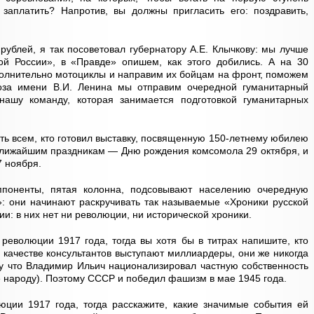
заплатить? Напротив, вы должны пригласить его: поздравить,
рублей, я так посоветовал губернатору А.Е. Клычкову: мы лучше
й России», в «Правде» опишем, как этого добились. А на 30
олнительно мотоциклы и направим их бойцам на фронт, поможем
хоза имени В.И. Ленина мы отправим очередной гуманитарный
нашу команду, которая занимается подготовкой гуманитарных
ь всем, кто готовил выставку, посвященную 150-летнему юбилею
 ближайшим праздникам — Дню рождения комсомола 29 октября, и
7 ноября.
поненты, пятая колонна, подсовывают населению очередную
: они начинают раскручивать так называемые «Хроники русской
и: в них нет ни революции, ни исторической хроники.
революции 1917 года, тогда вы хотя бы в титрах напишите, кто
в качестве консультантов выступают миллиардеры, они же никогда
му что Владимир Ильич национализировал частную собственность
е народу). Поэтому СССР и победил фашизм в мае 1945 года.
юции 1917 года, тогда расскажите, какие значимые события ей