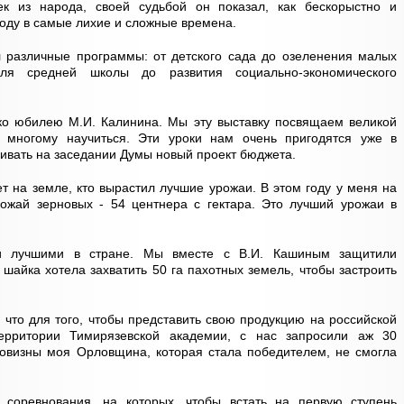
к из народа, своей судьбой он показал, как бескорыстно и
оду в самые лихие и сложные времена.
л различные программы: от детского сада до озеленения малых
ля средней школы до развития социально-экономического
ко юбилею М.И. Калинина. Мы эту выставку посвящаем великой
ы многому научиться. Эти уроки нам очень пригодятся уже в
ивать на заседании Думы новый проект бюджета.
ет на земле, кто вырастил лучшие урожаи. В этом году у меня на
ожай зерновых - 54 центнера с гектара. Это лучший урожаи в
и лучшими в стране. Мы вместе с В.И. Кашиным защитили
шайка хотела захватить 50 га пахотных земель, чтобы застроить
, что для того, чтобы представить свою продукцию на российской
территории Тимирязевской академии, с нас запросили аж 30
говизны моя Орловщина, которая стала победителем, не смогла
 соревнования, на которых, чтобы встать на первую ступень