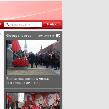
ы
ю
Фоторепортер
смотреть все
Возложение цветов к могиле
И.В.Сталина (05.03.20)