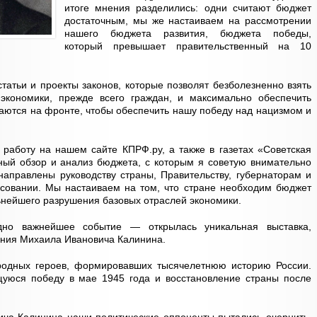
итоге мнения разделились: одни считают бюджет
достаточным, мы же настаиваем на рассмотрении
нашего бюджета развития, бюджета победы,
который превышает правительственный на 10
татьи и проекты законов, которые позволят безболезненно взять
экономики, прежде всего граждан, и максимально обеспечить
жаются на фронте, чтобы обеспечить нашу победу над нацизмом и
работу на нашем сайте КПРФ.ру, а также в газетах «Советская
ный обзор и анализ бюджета, с которым я советую внимательно
направлены руководству страны, Правительству, губернаторам и
осовании. Мы настаиваем на том, что стране необходим бюджет
ьнейшего разрушения базовых отраслей экономики.
но важнейшее событие — открылась уникальная выставка,
ения Михаила Ивановича Калинина.
родных героев, формировавших тысячелетнюю историю России.
уюся победу в мае 1945 года и восстановление страны после