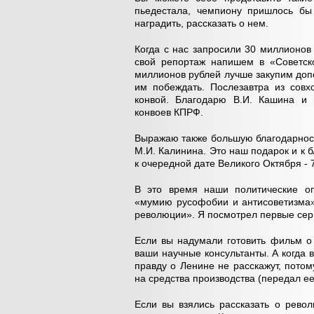
пьедестала, чемпиону пришлось бы 
наградить, рассказать о нем.
Когда с нас запросили 30 миллионов 
свой репортаж напишем в «Советско
миллионов рублей лучше закупим доп
им побеждать. Послезавтра из сов
конвой. Благодарю В.И. Кашина и 
конвоев КПРФ.
Выражаю также большую благодарност
М.И. Калинина. Это наш подарок и к
к очередной дате Великого Октября - 
В это время наши политические оп
«мумию русофобии и антисоветизма»
революции». Я посмотрел первые сери
Если вы надумали готовить фильм о 
ваши научные консультанты. А когда 
правду о Ленине не расскажут, пото
на средства производства (передал е
Если вы взялись рассказать о револ