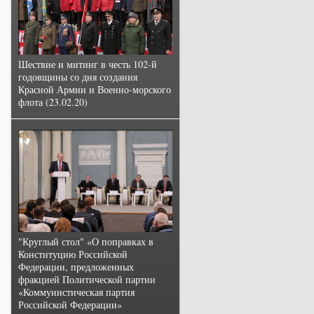
Шествие и митинг в честь 102-й
годовщины со дня создания
Красной Армии и Военно-морского
флота (23.02.20)
"Круглый стол" «О поправках в
Конституцию Российской
Федерации, предложенных
фракцией Политической партии
«Коммунистическая партия
Российской Федерации»