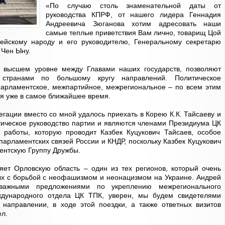
«По случаю столь знаменательной даты от
руководства КПРФ, от нашего лидера Геннадия
Андреевича Зюганова хотим адресовать наши
самые теплые приветствия Вам лично, товарищ Цой
ейскому народу и его руководителю, Генеральному секретарю
 Чен Ыну.
а высшем уровне между Главами наших государств, позволяют
странами по большому кругу направлений. Политическое
парламентское, межпартийное, межрегиональное – по всем этим
я уже в самое ближайшее время.
егации вместо со мной удалось приехать в Корею К.К. Тайсаеву и
итическое руководство партии и являются членами Президиума ЦК
работы, которую проводит Казбек Куцукович Тайсаев, особое
арламентских связей России и КНДР, поскольку Казбек Куцукович
ентскую Группу Дружбы.
яет Орловскую область – один из тех регионов, который очень
ных с борьбой с неофашизмом и неонацизмом на Украине. Андрей
важными предложениями по укреплению межрегионального
дународного отдела ЦК ТПК, уверен, мы будем свидетелями
 направлении, в ходе этой поездки, а также ответных визитов
ел.