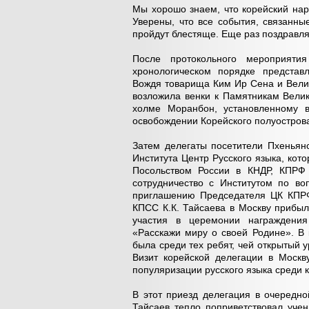
Мы хорошо знаем, что корейский нар
Уверены, что все события, связанны
пройдут блестяще. Еще раз поздравл
После протокольного мероприяти
хронологическом порядке представ
Вождя товарища Ким Ир Сена и Вели
возложила венки к Памятникам Вели
холме Моранбон, установленному 
освобождении Корейского полуострова
Затем делегаты посетители Пхеньян
Института Центр Русского языка, кот
Посольством России в КНДР, КПРФ
сотрудничество с Институтом по во
приглашению Председателя ЦК КПРФ
КПСС К.К. Тайсаева в Москву прибыл
участия в церемонии награждения
«Расскажи миру о своей Родине». В 
была среди тех ребят, чей открытый 
Визит корейской делегации в Моск
популяризации русского языка среди 
В этот приезд делегация в очередно
Тайсаев тепло поприветствовал учен