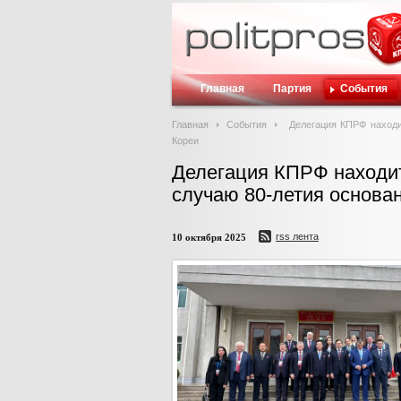
Главная
Партия
События
Главная
События
Делегация КПРФ находи
Кореи
Делегация КПРФ находи
случаю 80-летия основа
rss лента
10 октября 2025