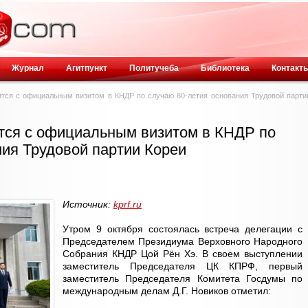
Журнал
Агитпункт
Политучеба
Библиотека
Контакт
тся с официальным визитом в КНДР по случаю 80-летия основания Трудовой парти
тся с официальным визитом в КНДР по
ния Трудовой партии Кореи
Источник:
kprf.ru
Утром 9 октября состоялась встреча делегации с
Председателем Президиума Верховного Народного
Собрания КНДР Цой Рён Хэ. В своем выступлении
заместитель Председателя ЦК КПРФ, первый
заместитель Председателя Комитета Госдумы по
международным делам Д.Г. Новиков отметил: