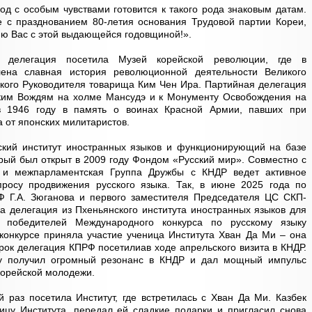
од с особым чувствами готовится к такого рода знаковым датам.
е с празднованием 80-летия основания Трудовой партии Кореи,
яю Вас с этой выдающейся годовщиной!».
я делегация посетила Музей корейской революции, где в
лена славная история революционной деятельности Великого
кого Руководителя товарища Ким Чен Ира. Партийная делегация
ким Вождям на холме Мансудэ и к Монументу Освобождения на
в 1946 году в память о воинах Красной Армии, павших при
 от японских милитаристов.
ский институт иностранных языков и функционирующий на базе
орый был открыт в 2009 году Фондом «Русский мир». Совместно с
 и межпарламентская Группа Дружбы с КНДР ведет активное
просу продвижения русского языка. Так, в июне 2025 года по
 Г.А. Зюганова и первого заместителя Председателя ЦС СКП-
а делегация из Пхеньянского института иностранных языков для
 победителей Международного конкурса по русскому языку
конкурсе приняла участие ученица Института Хван Да Ми – она
урок делегация КПРФ посетилиав ходе апрельского визита в КНДР.
ву получил огромный резонанс в КНДР и дал мощный импульс
корейской молодежи.
й раз посетила Институт, где встретилась с Хван Да Ми. Казбек
ицу Института, передал ей сладкие подарки и пригласил снова