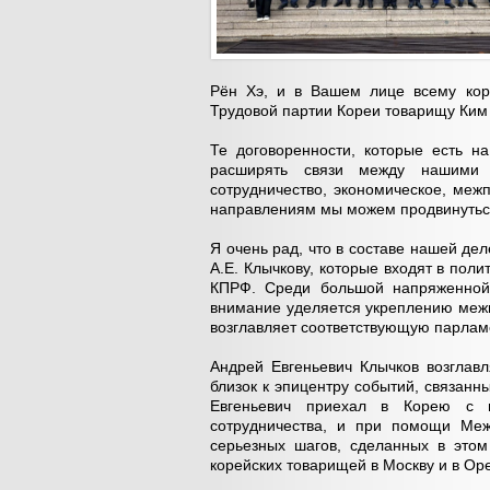
Рён Хэ, и в Вашем лице всему кор
Трудовой партии Кореи товарищу Ким
Те договоренности, которые есть н
расширять связи между нашими 
сотрудничество, экономическое, меж
направлениям мы можем продвинутьс
Я очень рад, что в составе нашей дел
А.Е. Клычкову, которые входят в пол
КПРФ. Среди большой напряженной 
внимание уделяется укреплению межп
возглавляет соответствующую парлам
Андрей Евгеньевич Клычков возглавл
близок к эпицентру событий, связан
Евгеньевич приехал в Корею с 
сотрудничества, и при помощи Меж
серьезных шагов, сделанных в этом
корейских товарищей в Москву и в Ор