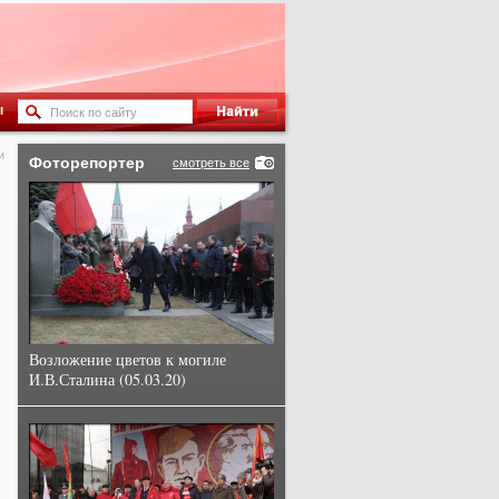
ы
и
Фоторепортер
смотреть все
Возложение цветов к могиле
И.В.Сталина (05.03.20)