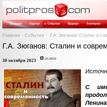
Главная
Партия
События
Журнал
Агитпункт
Главная
События
Г.А. Зюганов: Сталин и с
Г.А. Зюганов: Сталин и совре
rss лента
30 октября 2023
Источни
С им
прод
Ленин