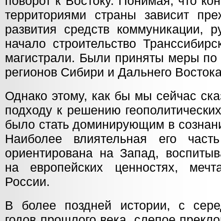
поворот к Востоку. Понимая, что к
территориями страны зависит пре
развития средств коммуникации, р
начало строительство Транссибирс
магистрали. Были приняты меры по
регионов Сибири и Дальнего Востока
Однако этому, как бы мы сейчас ск
подходу к решению геополитически
было стать доминирующим в сознани
Наиболее влиятельная его част
ориентирована на Запад, воспитыв
на европейских ценностях, мечт
России.
В более поздней истории, с сер
годов прошлого века, слепое прекл