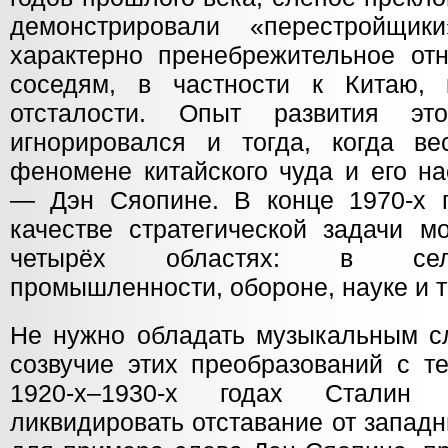
демонстрировали «перестройщи
характерно пренебрежительное от
соседям, в частности к Китаю, 
отсталости. Опыт развития эт
игнорировался и тогда, когда в
феномене китайского чуда и его н
— Дэн Сяопине. В конце 1970-х 
качестве стратегической задачи м
четырёх областях: в сель
промышленности, обороне, науке и т
Не нужно обладать музыкальным сл
созвучие этих преобразований с т
1920-х–1930-х годах Сталин
ликвидировать отставание от запад