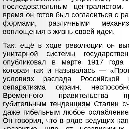
последовательным централистом.
время он готов был согласиться с 
формами, различными механ
воплощения в жизнь своей идеи.
Так, ещё в ходе революции он выс
унитарной системы государстве
опубликовал в марте 1917 года 
которая так и называлась — «Про
условиях распада Российской 
сепаратизма окраин, неспособ
Временного правительства пр
губительным тенденциям Сталин с
даже гибельным любое ослабление 
Он говорил, что в ряде ведущих ка
«развитие шло от независимых