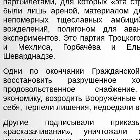
партбилетами, для которых «эта ст
были лишь ареной, материалом д
непомерных тщеславных амбици
вожделений, полигоном для ава
экспериментов. Это партия Троцког
и Мехлиса, Горбачёва и Ель
Шеварднадзе.
Одни по окончании Гражданско
восстановить разрушенное хо
продовольственное снабжение
экономику, возродить Вооружённые
себя, терпели лишения, недоедали в
Другие подписывали прика
«расказачивании», уничтожали с