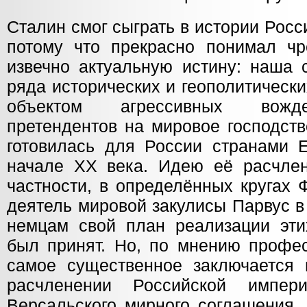
Сталин смог сыграть в истории Рос
потому что прекрасно понимал ч
извечно актуальную истину: наша 
ряда исторических и геополитическ
объектом агрессивных вожд
претендентов на мировое господств
готовилась для России странами
начале XX века. Идею её расчле
частности, в определённых кругах 
деятель мировой закулисы Парвус в
немцам свой план реализации эти
был принят. Но, по мнению профес
самое существенное заключается 
расчленении Российской импер
Версальского мирного соглашения,