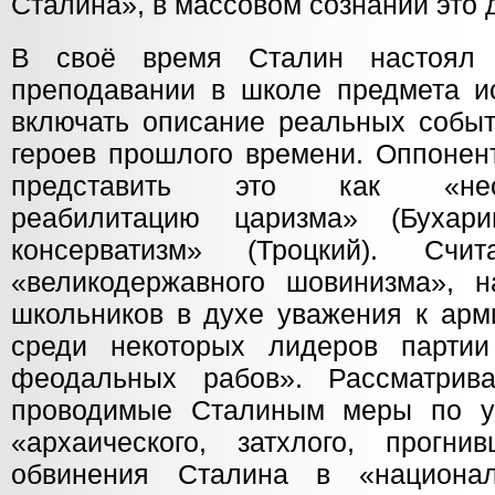
Сталина», в массовом сознании это 
В своё время Сталин настоял 
преподавании в школе предмета ис
включать описание реальных событ
героев прошлого времени. Оппонен
представить это как «неона
реабилитацию царизма» (Бухар
консерватизм» (Троцкий). Счи
«великодержавного шовинизма», н
школьников в духе уважения к арм
среди некоторых лидеров партии
феодальных рабов». Рассматрив
проводимые Сталиным меры по 
«архаического, затхлого, прогни
обвинения Сталина в «национал