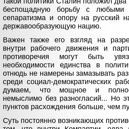
такой политики Сталин положил два
беспощадную борьбу с любыми 
сепаратизма и опору на русский н
державообразующую нацию.
Важен также его взгляд на разр
внутри рабочего движения и парт
противоречия могут быть увя
необходимости единства в полит
отнюдь не намерены замазывать ра
среди социал-демократических раб
думаем, что мощное и полно
немыслимо без разногласий... Но э
пунктов расхождения больше, чем п
Суть постоянно возникающих против
том, что внутри Компартии, едва