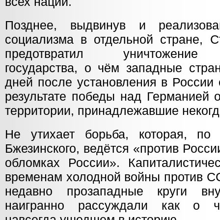
всех наций.
Позднее, выдвинув и реализов
социализма в отдельной стране, С
предотвратил уничтожение с
государства, о чём западные стра
дней после установления в России 
результате победы над Германией 
территории, принадлежавшие некогд
Не утихает борьба, которая, по
Бжезинского, ведётся «против России
обломках России». Капиталистиче
временам холодной войны против СС
недавно прозападные круги вн
наигранно рассуждали как о ч
навсегда ушедшем в историю.