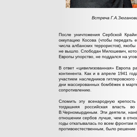
Встреча Г.А.Зюганова
После уничтожения Сербской Край
оккупацию Косова (чтобы передать е
числа албанских террористов), якобы
не вышло. Слободан Милошевич, кото
Европы упорство, не поддался на уго
В ответ «цивилизованная» Европа ра
континента. Как и в апреле 1941 го
участием наследников гитлеровског
дни массированных бомбёжек в март
сопротивлению.
Сломить эту всенародную крепость 
тогдашняя российская власть в
В.Черномырдиным. Эти деятели, нанё
отношении сербов лучше, чем в отно
годы откатывалась по всем фронтам п
противоестественным, было решение