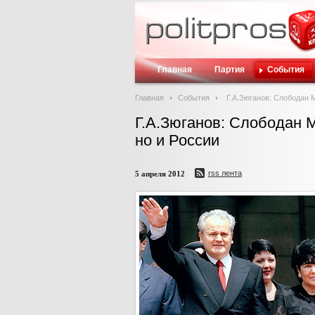
Главная
Партия
События
Главная
События
Г.А.Зюганов: Слободан 
Г.А.Зюганов: Слободан 
но и России
rss лента
5 апреля 2012