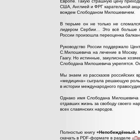
Европе. Такую страшную цену приход
США, Англией и ФРГ карательной акц
вождем Слободаном Милошевичем.
В тюрьме он не только не сломался
лидером Сербии… Это всё больше пу
России произошла переоценка балкан
Руководство России поддержало Цент
С.Милошевича на лечение в Москву. 
Гаагу. Но истинные, закулисные хозяе
Слободана Милошевича укрепятся. Он
Мы знаем из рассказов российских в
«медицина» сыграла решающую роль в
в истории международного правосудия
Однако имя Слободана Милошевича с 
отдавших жизнь за свободу своего нар
всех славянских народов.
Полностью книгу
«Непобеждённый. 
скачать в PDF-формате в разделе
«Пе