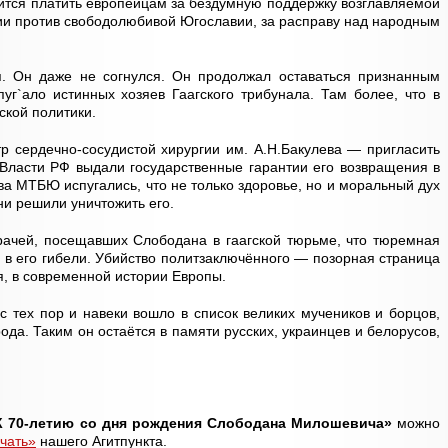
ится платить европейцам за бездумную поддержку возглавляемой
ии против свободолюбивой Югославии, за расправу над народным
. Он даже не согнулся. Он продолжал оставаться признанным
г`ало истинных хозяев Гаагского трибунала. Там более, что в
ской политики.
р сердечно-сосудистой хирургии им. А.Н.Бакулева — пригласить
Власти РФ выдали государственные гарантии его возвращения в
ва МТБЮ испугались, что не только здоровье, но и моральный дух
и решили уничтожить его.
рачей, посещавших Слободана в гаагской тюрьме, что тюремная
 его гибели. Убийство политзаключённого — позорная страница
, в современной истории Европы.
тех пор и навеки вошло в список великих мучеников и борцов,
ода. Таким он остаётся в памяти русских, украинцев и белорусов,
К 70-летию со дня рождения Слободана Милошевича»
можно
чать»
нашего Агитпункта.