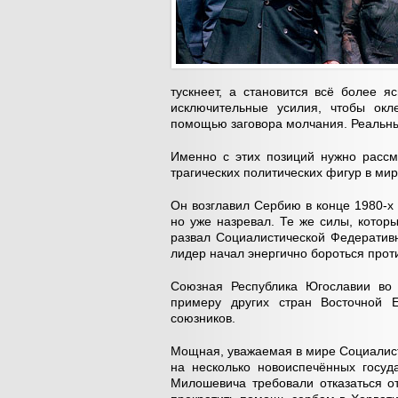
тускнеет, а становится всё более я
исключительные усилия, чтобы окл
помощью заговора молчания. Реальны
Именно с этих позиций нужно расс
трагических политических фигур в мир
Он возглавил Сербию в конце 1980-х 
но уже назревал. Те же силы, котор
развал Социалистической Федеративн
лидер начал энергично бороться про
Союзная Республика Югославии во 
примеру других стран Восточной
союзников.
Мощная, уважаемая в мире Социалис
на несколько новоиспечённых госуд
Милошевича требовали отказаться от