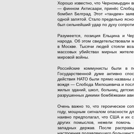
Хорошо известно, что Черномырдин в
— финном Ахтисаари, принёс Слобода
бомбил Белград. Этот «тандем» зая
одной запятой. Стало предельно ясно,
был сильнейший удар по духу сопроти
Разумеется, позиция Ельцина и Че
народа. Об этом свидетельствовали
в Москве. Тысячи людей стояли во
массовых убийствах мирных жителе
мировой войны.
Российские коммунисты были в п
Государственной думе активно спос
действия НАТО были прямо названы а
вождя — Слобода Милошевича и после
жилых зданий, школ, больниц, детск
разрушенных дикими бомбёжками ави
Очень важно то, что героическое со
году, мощным сигналом опасности дл
наивно предполагал, что США и их с
других помыслов, нежели помочь 
западных держав. После расправ
настроения подавляющего большинств