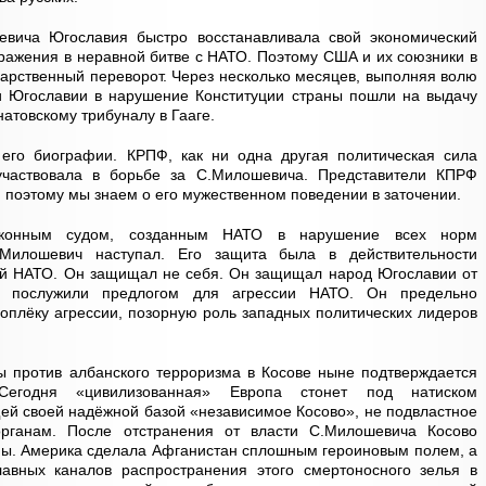
вича Югославия быстро восстанавливала свой экономический
оражения в неравной битве с НАТО. Поэтому США и их союзники в
дарственный переворот. Через несколько месяцев, выполняя волю
ти Югославии в нарушение Конституции страны пошли на выдачу
атовскому трибуналу в Гааге.
его биографии. КРПФ, как ни одна другая политическая сила
частвовала в борьбе за С.Милошевича. Представители КПРФ
 поэтому мы знаем о его мужественном поведении в заточении.
конным судом, созданным НАТО в нарушение всех норм
Милошевич наступал. Его защита была в действительности
ий НАТО. Он защищал не себя. Он защищал народ Югославии от
ые послужили предлогом для агрессии НАТО. Он предельно
доплёку агрессии, позорную роль западных политических лидеров
ы против албанского терроризма в Косове ныне подтверждается
егодня «цивилизованная» Европа стонет под натиском
ей своей надёжной базой «независимое Косово», не подвластное
рганам. После отстранения от власти С.Милошевича Косово
опы. Америка сделала Афганистан сплошным героиновым полем, а
авных каналов распространения этого смертоносного зелья в