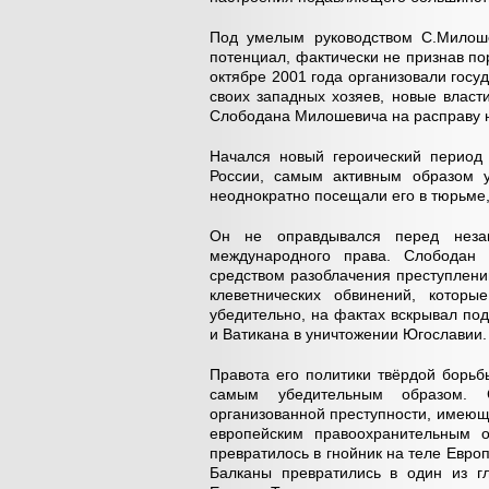
Под умелым руководством С.Милоше
потенциал, фактически не признав п
октябре 2001 года организовали госу
своих западных хозяев, новые влас
Слободана Милошевича на расправу н
Начался новый героический период 
России, самым активным образом у
неоднократно посещали его в тюрьме,
Он не оправдывался перед неза
международного права. Слободан 
средством разоблачения преступлен
клеветнических обвинений, котор
убедительно, на фактах вскрывал по
и Ватикана в уничтожении Югославии.
Правота его политики твёрдой борьб
самым убедительным образом. С
организованной преступности, имеющ
европейским правоохранительным о
превратилось в гнойник на теле Евр
Балканы превратились в один из гл