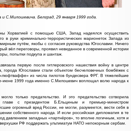
 и С.Милошевича. Белград, 29 января 1999 года.
ины Хорватией с помощью США, Запад надеялся осуществить
го в руки криминально-террористических марионеток Запада из
 мирным путём, якобы с согласия руководства Югославии. Ничего
рый вёл переговоры, проявил невиданное в современной истории
воры, попытки подкупа и шантаж.
звязала первую после гитлеровского нашествия войну в центре
да, города Югославии стали объектом бесчеловечных бомбёжек с
о «люфтваффе» из числа пилотов бундесвера ФРГ. В тяжелейшие
е-июне 1999 года именно С.Милошевич воплощал волю народа к
могло только предательство. И это предательство сотворила
о главе с президентом Б.Ельциным и премьер-министром
сшие огромный вред России, не могли, разумеется, вести себя в
шении собственного народа. И если российская дипломатия в те
од давлением западных «партнёров», то вполне логичным, хотя и
 верхушки РФ поддержать ультиматум НАТО непокорным сербам.