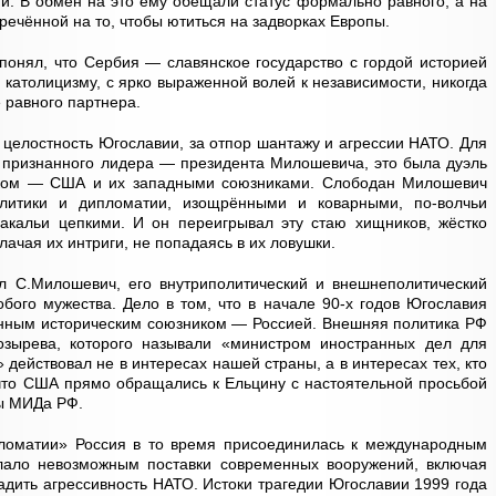
и. В обмен на это ему обещали статус формально равного, а на
речённой на то, чтобы ютиться на задворках Европы.
онял, что Сербия — славянское государство с гордой историей
католицизму, с ярко выраженной волей к независимости, никогда
 равного партнера.
 целостность Югославии, за отпор шантажу и агрессии НАТО. Для
 признанного лидера — президента Милошевича, это была дуэль
иком — США и их западными союзниками. Слободан Милошевич
литики и дипломатии, изощрёнными и коварными, по-волчьи
акальи цепкими. И он переигрывал эту стаю хищников, жёстко
ачая их интриги, не попадаясь в их ловушки.
л С.Милошевич, его внутриполитический и внешнеполитический
обого мужества. Дело в том, что в начале 90-х годов Югославия
енным историческим союзником — Россией. Внешняя политика РФ
озырева, которого называли «министром иностранных дел для
 действовал не в интересах нашей страны, а в интересах тех, кто
, что США прямо обращались к Ельцину с настоятельной просьбой
вы МИДа РФ.
пломатии» Россия в то время присоединилась к международным
лало невозможным поставки современных вооружений, включая
адить агрессивность НАТО. Истоки трагедии Югославии 1999 года