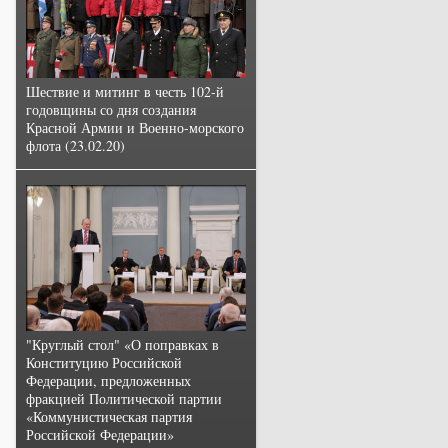
Шествие и митинг в честь 102-й
годовщины со дня создания
Красной Армии и Военно-морского
флота (23.02.20)
"Круглый стол" «О поправках в
Конституцию Российской
Федерации, предложенных
фракцией Политической партии
«Коммунистическая партия
Российской Федерации»