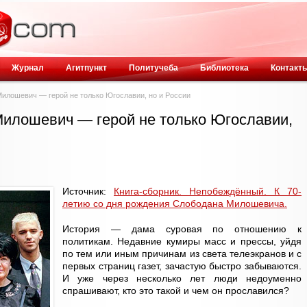
Журнал
Агитпункт
Политучеба
Библиотека
Контакт
Милошевич — герой не только Югославии, но и России
Милошевич — герой не только Югославии,
Источник:
Книга-сборник. Непобеждённый. К 70-
летию со дня рождения Слободана Милошевича.
История — дама суровая по отношению к
политикам. Недавние кумиры масс и прессы, уйдя
по тем или иным причинам из света телеэкранов и с
первых страниц газет, зачастую быстро забываются.
И уже через несколько лет люди недоуменно
спрашивают, кто это такой и чем он прославился?