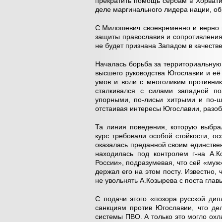
прекратить помощь сербам в Хорвати
деле маргинального лидера нации, об
С.Милошевич своевременно и верно п
защиты православия и сопротивления 
не будет признана Западом в качестве
Началась борьба за территориальную
высшего руководства Югославии и её
умов и воли с многоликим противн
сталкивался с силами западной по
упорными, по-лисьи хитрыми и по-ш
отстаивая интересы Югославии, разобл
Та линия поведения, которую выбра
курс требовали особой стойкости, ос
оказалась преданной своим единств
находилась под контролем г-на А.К
России», подразумевая, что сей «муж»
держал его на этом посту. Известно
не увольнять А.Козырева с поста гла
С подачи этого «позора русской ди
санкциям против Югославии, что де
системы ПВО. А только это могло охл