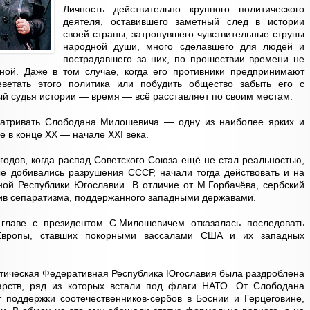
Личность действительно крупного политического
деятеля, оставившего заметный след в истории
своей страны, затронувшего чувствительные струны
народной души, много сделавшего для людей и
пострадавшего за них, по прошествии времени не
сной. Даже в том случае, когда его противники предпринимают
еветать этого политика или побудить общество забыть его с
й судья истории — время — всё расставляет по своим местам.
матривать Слободана Милошевича — одну из наиболее ярких и
е в конце ХХ — начале ХХI века.
годов, когда распад Советского Союза ещё не стал реальностью,
ые добивались разрушения СССР, начали тогда действовать и на
ой Республики Югославии. В отличие от М.Горбачёва, сербский
тив сепаратизма, поддержанного западными державами.
главе с президентом С.Милошевичем отказалась последовать
 Европы, ставших покорными вассалами США и их западных
тическая Федеративная Республика Югославия была раздроблена
арств, ряд из которых встали под флаги НАТО. От Слободана
 поддержки соотечественников-сербов в Боснии и Герцеговине,