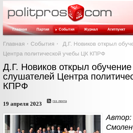
Главная
Партия
События
Журнал
Агитпункт
Главная
События
Д.Г. Новиков открыл обуч
Центра политической учебы ЦК КПРФ
Д.Г. Новиков открыл обучение 
слушателей Центра политиче
КПРФ
rss лента
19 апреля 2023
Авто
Смоле