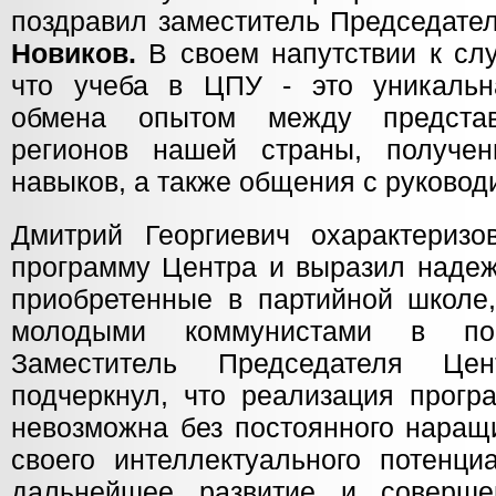
поздравил заместитель Председат
Новиков.
В своем напутствии к сл
что учеба в ЦПУ - это уникальн
обмена опытом между представ
регионов нашей страны, получе
навыков, а также общения с руковод
Дмитрий Георгиевич охарактеризо
программу Центра и выразил надежд
приобретенные в партийной школе,
молодыми коммунистами в пов
Заместитель Председателя Цен
подчеркнул, что реализация прогр
невозможна без постоянного наращ
своего интеллектуального потенци
дальнейшее развитие и соверш