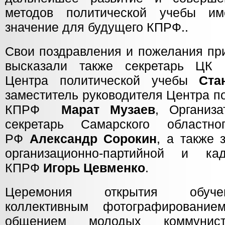
методов политической учебы им
значение для будущего КПРФ..
Свои поздравления и пожелания пр
высказали также секретарь ЦК 
Центра политической учебы
Стан
заместитель руководителя Центра п
КПРФ
Марат Музаев
, Организ
секретарь Самарского областн
РФ
Александр Сорокин
, а также
организационно-партийной и к
КПРФ
Игорь Цевменко
.
Церемония открытия обуче
коллективным фотографировани
общением молодых коммун